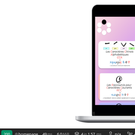
200
homepage
49
6.0
4
1.57
n/a
@
ms
MiB
in
ms